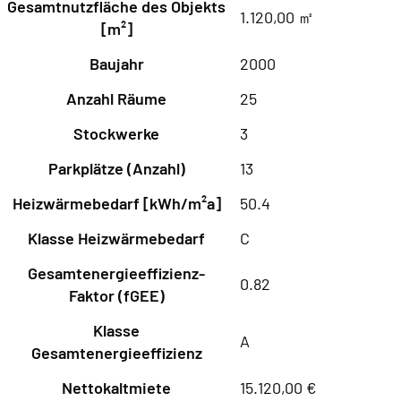
Gesamtnutzfläche des Objekts
1.120,00 ㎡
[m²]
Baujahr
2000
Anzahl Räume
25
Stockwerke
3
Parkplätze (Anzahl)
13
Heizwärmebedarf [kWh/m²a]
50.4
Klasse Heizwärmebedarf
C
Gesamtenergieeffizienz-
0.82
Faktor (fGEE)
Klasse
A
Gesamtenergieeffizienz
Nettokaltmiete
15.120,00 €