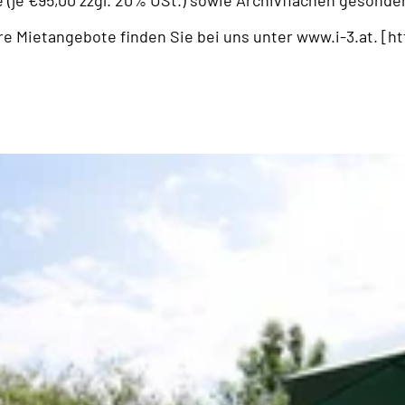
e (je €95,00 zzgl. 20% USt.) sowie Archivflächen gesond
ere Mietangebote finden Sie bei uns unter www.i-3.at. [