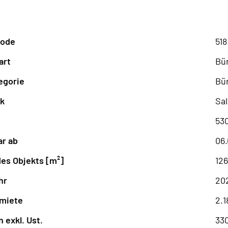
code
518
art
Bür
egorie
Bü
rk
Sa
53
ar ab
06
es Objekts [m²]
12
hr
20
tmiete
2.1
 exkl. Ust.
330