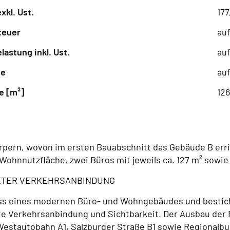
xkl. Ust.
177
teuer
auf
astung inkl. Ust.
auf
se
auf
e [m²]
12
rpern, wovon im ersten Bauabschnitt das Gebäude B erri
 Wohnnutzfläche, zwei Büros mit jeweils ca. 127 m² sowi
NETER VERKEHRSANBINDUNG
hoss eines modernen Büro- und Wohngebäudes und bestich
te Verkehrsanbindung und Sichtbarkeit. Der Ausbau der 
estautobahn A1, Salzburger Straße B1 sowie Regionalbusha