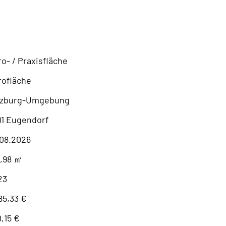
o- / Praxisfläche
rofläche
lzburg-Umgebung
01 Eugendorf
.08.2026
6,98 ㎡
23
85,33 €
,15 €