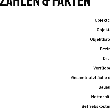
Zahlen & Fakten
Objekt
Objekt
Objektkat
Bezi
Ort
Verfügb
Gesamtnutzfläche d
Bauja
Nettokal
Betriebskosten