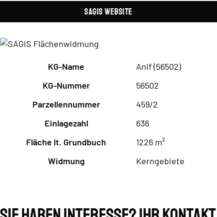
SAGIS Website
KG-Name
Anif (56502)
KG-Nummer
56502
Parzellennummer
459/2
Einlagezahl
636
Fläche lt. Grundbuch
1226 m²
Widmung
Kerngebiete
Sie haben Interesse? Ihr Kontakt