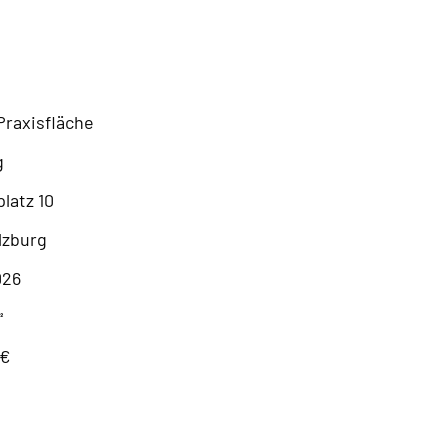
Praxisfläche
g
latz 10
lzburg
026
㎡
 €