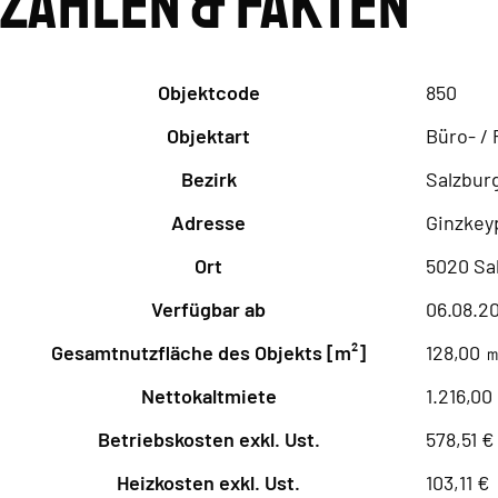
Zahlen & Fakten
Objektcode
850
Objektart
Büro- / 
Bezirk
Salzbur
Adresse
Ginzkeyp
Ort
5020 Sa
Verfügbar ab
06.08.2
Gesamtnutzfläche des Objekts [m²]
128,00 
Nettokaltmiete
1.216,00
Betriebskosten exkl. Ust.
578,51 €
Heizkosten exkl. Ust.
103,11 €