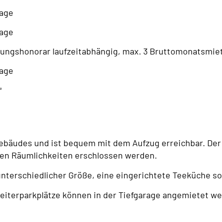
rage
rage
lungshonorar laufzeitabhängig, max. 3 Bruttomonatsmiete
rage
㎡
ebäudes und ist bequem mit dem Aufzug erreichbar. Der 
ren Räumlichkeiten erschlossen werden.
nterschiedlicher Größe, eine eingerichtete Teeküche s
eiterparkplätze können in der Tiefgarage angemietet w